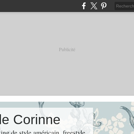
Publicité
de Corinne
ng de style américain, freestyle.