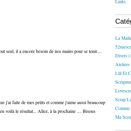
Links
Caté
La Mall
52ruesc
t seul, il a encore besoin de nos mains pour se tenir....
Divers
(
Ateliers
Lili Et C
Scrapm
Lovescr
Scrap L
ue j'ai faite de mes petits et comme j'aime aussi beaucoup
Comme 
ilà le résultat... Allez, à la prochaine .... Bisous
Ma Scr