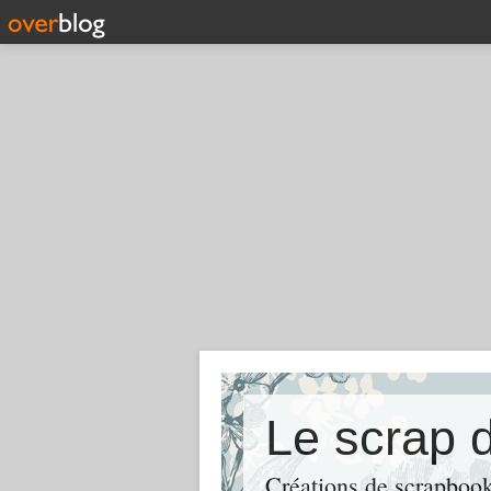
Le scrap 
Créations de scrapbooki