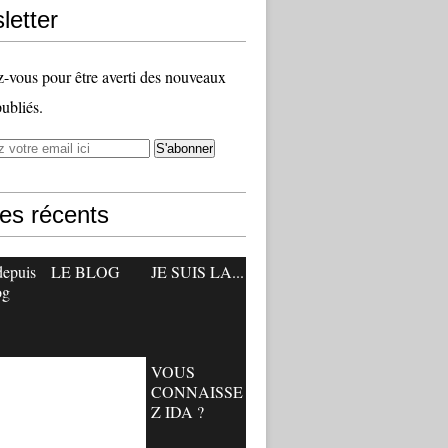
letter
vous pour être averti des nouveaux
publiés.
les récents
depuis
LE BLOG
JE SUIS LA...
og
VOUS
CONNAISSE
Z IDA ?