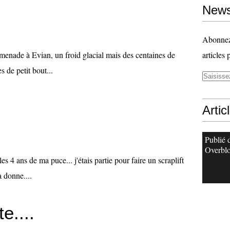
News
Abonnez-
omenade à Evian, un froid glacial mais des centaines de
articles 
s de petit bout...
Artic
Publié 
Overbl
es 4 ans de ma puce... j'étais partie pour faire un scraplift
a donne....
e....