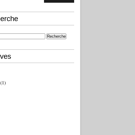
erche
ives
(1)