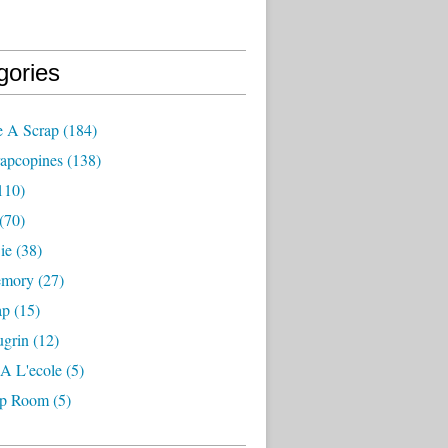
gories
e A Scrap
(184)
rapcopines
(138)
110)
(70)
ie
(38)
emory
(27)
ap
(15)
ugrin
(12)
A L'ecole
(5)
ap Room
(5)