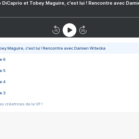
 DiCaprio et Tobey Maguire, c'est lui ! Rencontre avec Dam
bey Maguire, c'est lui ! Rencontre avec Damien Witecka
e 6
e 5
e 4
e 3
s créatrices de la VF !
e 2
e 1
e Mektoub My Love arrive enfin ! Rencontre avec Shaïn Boumedine et Sal