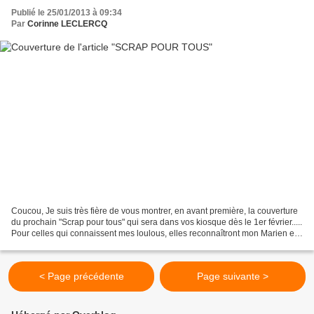
Publié le 25/01/2013 à 09:34
Par
Corinne LECLERCQ
Coucou, Je suis très fière de vous montrer, en avant première, la couverture
du prochain "Scrap pour tous" qui sera dans vos kiosque dès le 1er février.....
Pour celles qui connaissent mes loulous, elles reconnaîtront mon Marien en
couv.... et vous pouvez...
< Page précédente
Page suivante >