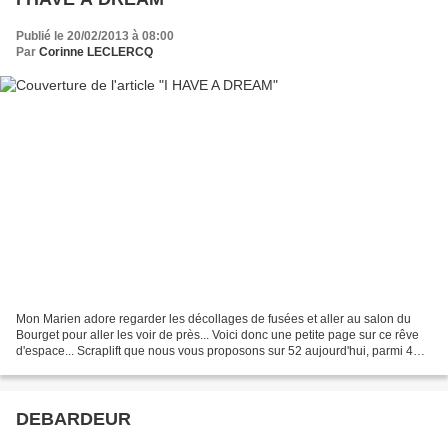
Publié le 20/02/2013 à 08:00
Par
Corinne LECLERCQ
Mon Marien adore regarder les décollages de fusées et aller au salon du
Bourget pour aller les voir de près... Voici donc une petite page sur ce rêve
d'espace... Scraplift que nous vous proposons sur 52 aujourd'hui, parmi 4
pages de Johanne au choix....
DEBARDEUR