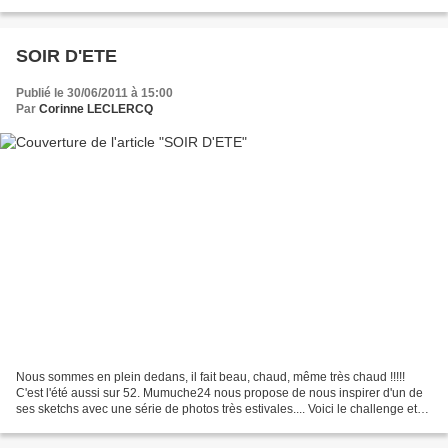
SOIR D'ETE
Publié le 30/06/2011 à 15:00
Par
Corinne LECLERCQ
Nous sommes en plein dedans, il fait beau, chaud, même très chaud !!!!!
C'est l'été aussi sur 52. Mumuche24 nous propose de nous inspirer d'un de
ses sketchs avec une série de photos très estivales.... Voici le challenge et
ma version avec le kit de juin...