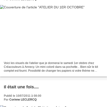
Voici les visuels de l'atelier que je donnerai le samedi 1er otobre chez
Créacouleurs à Annecy. Un mini coloré dans sa pochette... Bien-sûr le kit
complet est fourni. Possibiité de changer les papiers si votre thème ne
s'adapte pas et changer les décos...
Il était une fois....
Publié le 10/07/2011 à 08:00
Par
Corinne LECLERCQ