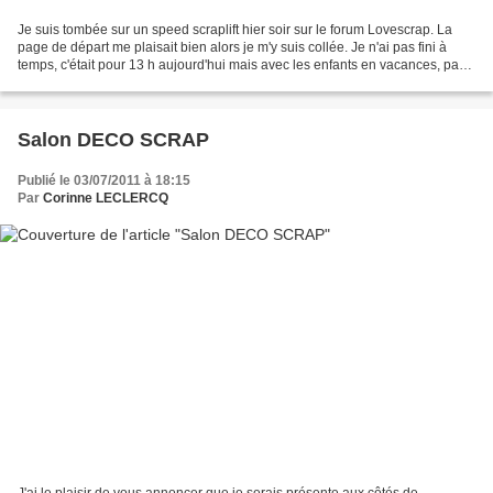
Je suis tombée sur un speed scraplift hier soir sur le forum Lovescrap. La
page de départ me plaisait bien alors je m'y suis collée. Je n'ai pas fini à
temps, c'était pour 13 h aujourd'hui mais avec les enfants en vacances, pas
facile de scrapper le matin...
Salon DECO SCRAP
Publié le 03/07/2011 à 18:15
Par
Corinne LECLERCQ
J'ai le plaisir de vous annoncer que je serais présente aux côtés de