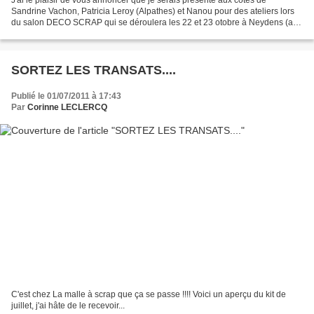
Sandrine Vachon, Patricia Leroy (Alpathes) et Nanou pour des ateliers lors
du salon DECO SCRAP qui se déroulera les 22 et 23 otobre à Neydens (axe
Genève Annecy)... Contactez Isabelle...
SORTEZ LES TRANSATS....
Publié le 01/07/2011 à 17:43
Par
Corinne LECLERCQ
C'est chez La malle à scrap que ça se passe !!!! Voici un aperçu du kit de
juillet, j'ai hâte de le recevoir...