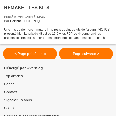
REMAKE - LES KITS
Publié le 29/06/2011 à 14:46
Par
Corinne LECLERCQ
Une info de dernière minute... Il me reste quelques kits de l'album PHOTOS
présenté hier. Le prix du kit est de 15 € + les FDP Le kit comprend les
papiers, les embellissements, des empreintes de tampons etc... le pas à pas
et les visuels. Si vous êtes...
< Page précédente
Page suivante >
Hébergé par Overblog
Top articles
Pages
Contact
Signaler un abus
C.G.U.