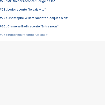
#29 : MC Solaar raconte "Bouge de là"
28 : Lorie raconte "Je vais vite"
#27 : Christophe Willem raconte "Jacques a dit"
#26 : Chimène Badi raconte "Entre nous"
#25 : Indochine raconte "3e sexe"
#24 : Zaho raconte "C'est chelou"
#23 : Patrick Bruel raconte "Au café des délices"
#22 : Kyo raconte "Le chemin"
#21 : Nolwenn Leroy raconte "Cassé"
#20 : Patrick Hernandez raconte "Born to be alive"
#19 : Lorie raconte "Près de moi"
#18 : Michael Jones raconte "A nos actes manqués" (avec Jean-Jacque
#17 : Khaled raconte "Aïcha"