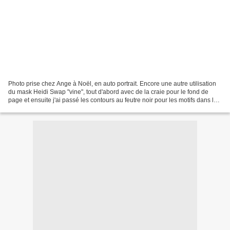
Photo prise chez Ange à Noël, en auto portrait. Encore une autre utilisation
du mask Heidi Swap "vine", tout d'abord avec de la craie pour le fond de
page et ensuite j'ai passé les contours au feutre noir pour les motifs dans les
coins, ce que j'ai fait...