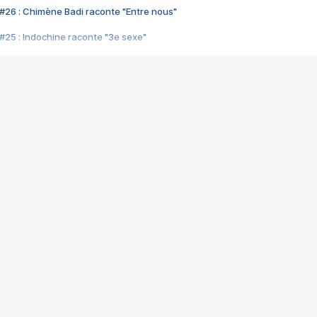
#26 : Chimène Badi raconte "Entre nous"
#25 : Indochine raconte "3e sexe"
#24 : Zaho raconte "C'est chelou"
#23 : Patrick Bruel raconte "Au café des délices"
#22 : Kyo raconte "Le chemin"
#21 : Nolwenn Leroy raconte "Cassé"
#20 : Patrick Hernandez raconte "Born to be alive"
#19 : Lorie raconte "Près de moi"
#18 : Michael Jones raconte "A nos actes manqués" (avec Jean-Jacque
#17 : Khaled raconte "Aïcha"
#16 : Corneille raconte "Parce qu'on vient de loin"
#15 : Indochine raconte "L'aventurier"