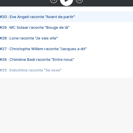
#30 : Eve Angeli raconte "Avant de partir"
#29 : MC Solaar raconte "Bouge de là"
28 : Lorie raconte "Je vais vite"
#27 : Christophe Willem raconte "Jacques a dit"
#26 : Chimène Badi raconte "Entre nous"
#25 : Indochine raconte "3e sexe"
#24 : Zaho raconte "C'est chelou"
#23 : Patrick Bruel raconte "Au café des délices"
#22 : Kyo raconte "Le chemin"
#21 : Nolwenn Leroy raconte "Cassé"
#20 : Patrick Hernandez raconte "Born to be alive"