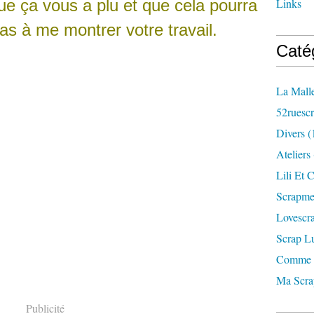
ue ça vous a plu et que cela pourra
Links
pas à me montrer votre travail.
Caté
La Mall
52ruesc
Divers
(
Ateliers
Lili Et C
Scrapm
Lovescr
Scrap L
Comme 
Ma Scr
Publicité