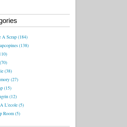
gories
e A Scrap
(184)
rapcopines
(138)
110)
(70)
ie
(38)
emory
(27)
ap
(15)
ugrin
(12)
A L'ecole
(5)
ap Room
(5)