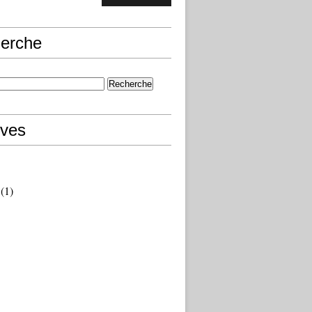
erche
ives
(1)