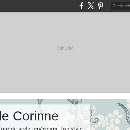
Publicité
de Corinne
ng de style américain, freestyle.