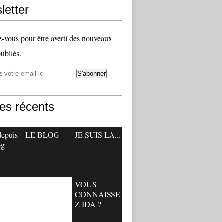
letter
vous pour être averti des nouveaux
publiés.
les récents
depuis
LE BLOG
JE SUIS LA...
og
VOUS
CONNAISSE
Z IDA ?