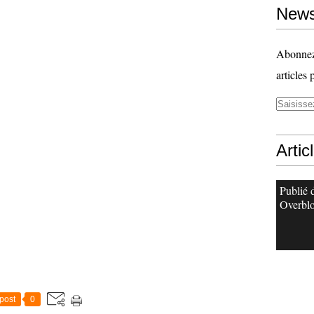
News
Abonnez-
articles 
Artic
Publié 
Overbl
post
0