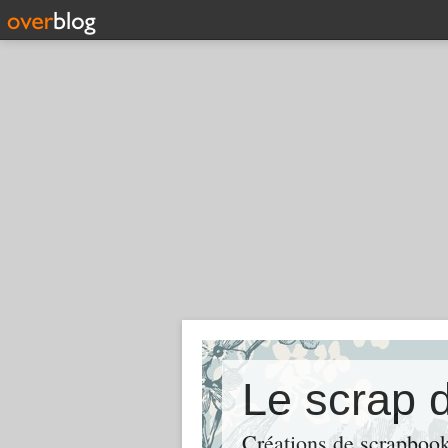
Le scrap 
Créations de scrapbooki