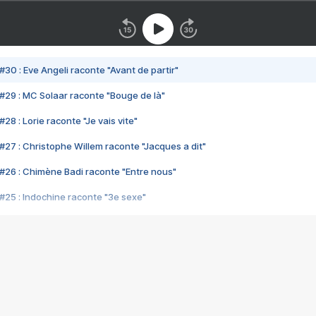
#30 : Eve Angeli raconte "Avant de partir"
#29 : MC Solaar raconte "Bouge de là"
28 : Lorie raconte "Je vais vite"
#27 : Christophe Willem raconte "Jacques a dit"
#26 : Chimène Badi raconte "Entre nous"
#25 : Indochine raconte "3e sexe"
#24 : Zaho raconte "C'est chelou"
#23 : Patrick Bruel raconte "Au café des délices"
#22 : Kyo raconte "Le chemin"
#21 : Nolwenn Leroy raconte "Cassé"