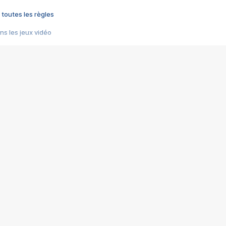
 toutes les règles
s les jeux vidéo
us choquant de Rockstar ? - Le scandale BULLY
e plus moche de Steam
du RÊVE tourne au CAUCHEMAR
pendant 8 heures
it… à tort
umiliés par un jeu vidéo
ire - Final Fantasy 8
ti un empire - Age of Empires
story DOFUS
tard, il crée l'un des pires jeux de tous les temps, MindsEye.