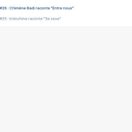
#26 : Chimène Badi raconte "Entre nous"
#25 : Indochine raconte "3e sexe"
#24 : Zaho raconte "C'est chelou"
#23 : Patrick Bruel raconte "Au café des délices"
#22 : Kyo raconte "Le chemin"
#21 : Nolwenn Leroy raconte "Cassé"
#20 : Patrick Hernandez raconte "Born to be alive"
#19 : Lorie raconte "Près de moi"
#18 : Michael Jones raconte "A nos actes manqués" (avec Jean-Jacque
#17 : Khaled raconte "Aïcha"
#16 : Corneille raconte "Parce qu'on vient de loin"
#15 : Indochine raconte "L'aventurier"