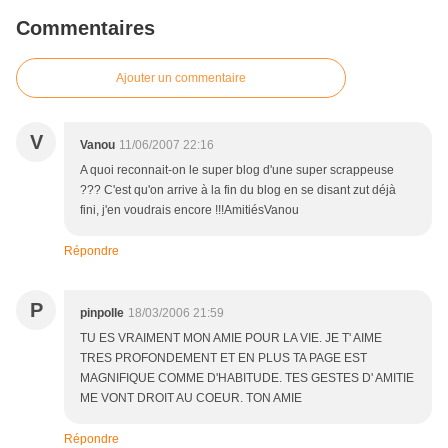
Commentaires
Ajouter un commentaire
V
Vanou
11/06/2007 22:16
A quoi reconnait-on le super blog d'une super scrappeuse
??? C'est qu'on arrive à la fin du blog en se disant zut déjà
fini, j'en voudrais encore !!!AmitiésVanou
Répondre
P
pinpolle
18/03/2006 21:59
TU ES VRAIMENT MON AMIE POUR LA VIE. JE T' AIME
TRES PROFONDEMENT ET EN PLUS TA PAGE EST
MAGNIFIQUE COMME D'HABITUDE. TES GESTES D' AMITIE
ME VONT DROIT AU COEUR. TON AMIE
Répondre