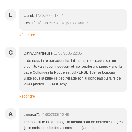
L
laureb
14/03/2006 18:54
s'est trés réusis coco de la part de lauren
Répondre
C
CathyChartreuse
11/03/2006 22:06
... de nous faire partager plus intimement tes pages sur un
blog ! Je vais revenir souvent et me régaler à chaque visite.Ta
page Collonges la Rouge est SUPERBE !! Je l'ai toujours
visité sous la pluie ce petit village et n'ai donc pas pu faire de
jolies photos ... BisesCathy
Répondre
A
anneso71
11/03/2006 13:49
trop cool tu te fais un blog !!!a bientot pour de nouvelles pages
!je te mets de suite dena smes liens ;)anneso