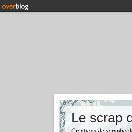
Le scrap 
Créations de scrapbooki