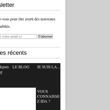
letter
vous pour être averti des nouveaux
publiés.
les récents
depuis
LE BLOG
JE SUIS LA...
og
VOUS
CONNAISSE
Z IDA ?