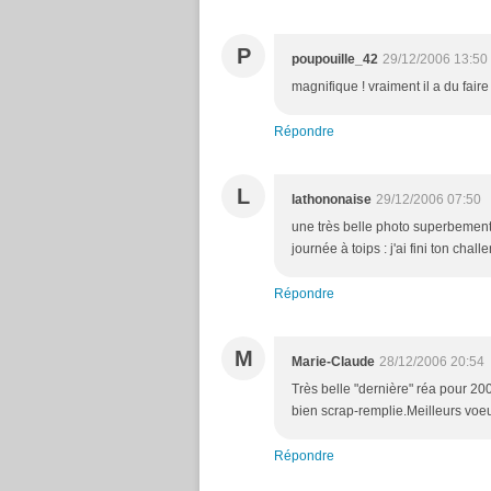
P
poupouille_42
29/12/2006 13:50
magnifique ! vraiment il a du faire
Répondre
L
lathononaise
29/12/2006 07:50
une très belle photo superbement
journée à toips : j'ai fini ton challe
Répondre
M
Marie-Claude
28/12/2006 20:54
Très belle "dernière" réa pour 2
bien scrap-remplie.Meilleurs voe
Répondre