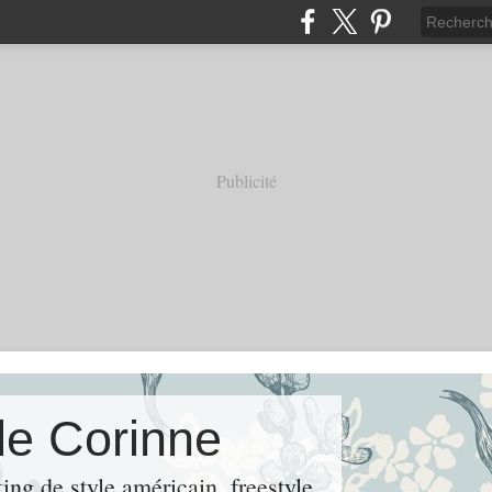
Publicité
de Corinne
ng de style américain, freestyle.