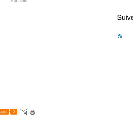
Publicité
Suiv
post
0