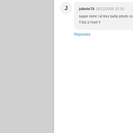
J
juliette78
28/12/2006 20:30
super mimi ! et tres belle photo c
!! biz a l'oeil !!
Répondre