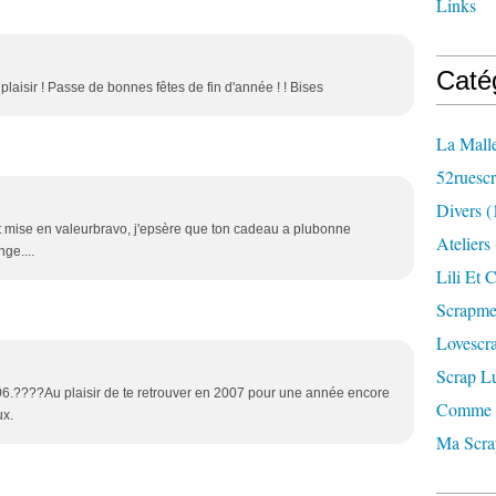
Links
Caté
 plaisir ! Passe de bonnes fêtes de fin d'année ! ! Bises
La Mall
52ruesc
Divers
(
 mise en valeurbravo, j'epsère que ton cadeau a plubonne
Ateliers
nge....
Lili Et C
Scrapm
Lovescr
Scrap L
006.????Au plaisir de te retrouver en 2007 pour une année encore
Comme 
ux.
Ma Scr