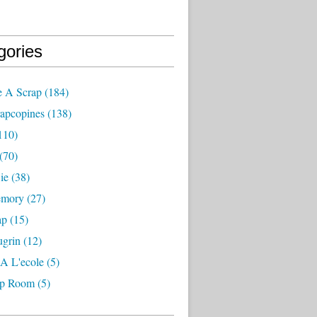
gories
e A Scrap
(184)
rapcopines
(138)
110)
(70)
ie
(38)
emory
(27)
ap
(15)
ugrin
(12)
A L'ecole
(5)
ap Room
(5)