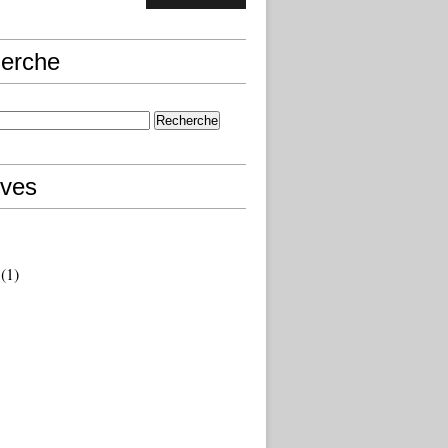
erche
ives
(1)