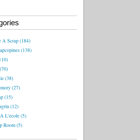
gories
e A Scrap
(184)
rapcopines
(138)
110)
(70)
ie
(38)
emory
(27)
ap
(15)
ugrin
(12)
A L'ecole
(5)
ap Room
(5)