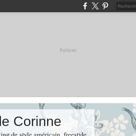
Publicité
de Corinne
ng de style américain, freestyle.