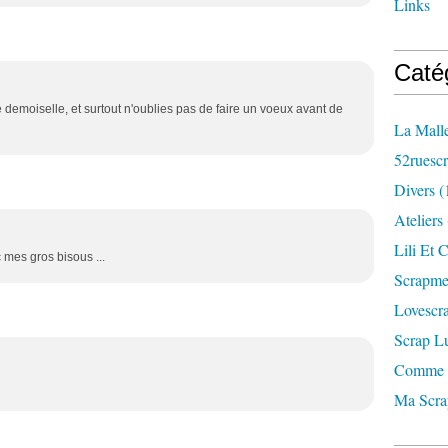
Links
Caté
e demoiselle, et surtout n'oublies pas de faire un voeux avant de
La Mall
52ruesc
Divers
(
Ateliers
Lili Et C
 mes gros bisous ...
Scrapm
Lovescr
Scrap L
Comme 
Ma Scr