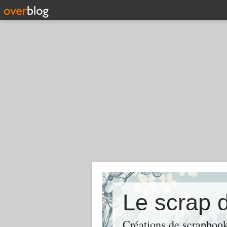
Le scrap 
Créations de scrapbooki