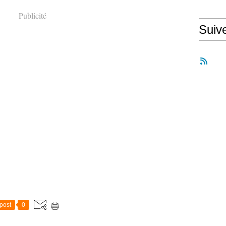
Publicité
Suiv
post
0