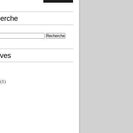
erche
ives
(1)