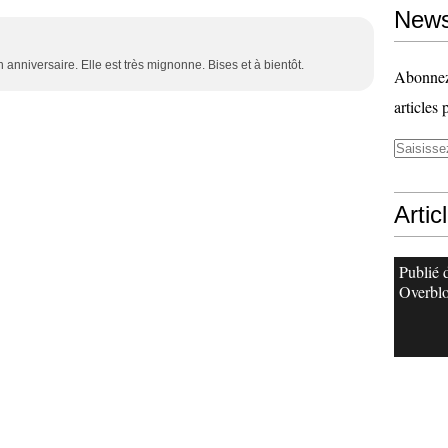
News
n anniversaire. Elle est très mignonne. Bises et à bientôt.
Abonnez-
articles 
Artic
Publié 
Overbl