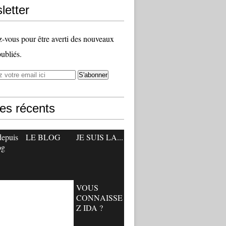
letter
vous pour être averti des nouveaux
publiés.
les récents
depuis
LE BLOG
JE SUIS LA...
og
VOUS
CONNAISSE
Z IDA ?