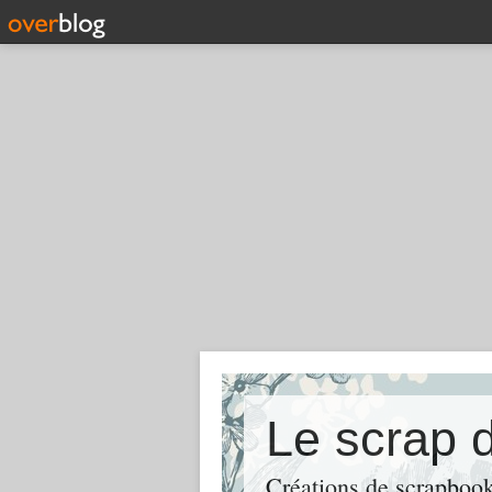
Le scrap 
Créations de scrapbooki