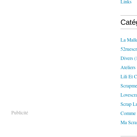
Links
Caté
La Mall
52ruesc
Divers
(
Ateliers
Lili Et C
Scrapm
Lovescr
Scrap L
Publicité
Comme 
Ma Scr