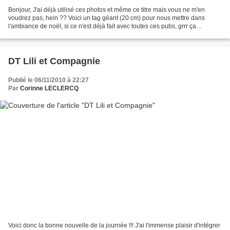
Bonjour, J'ai déjà utilisé ces photos et même ce titre mais vous ne m'en
voudrez pas, hein ?? Voici un tag géant (20 cm) pour nous mettre dans
l'ambiance de noël, si ce n'est déjà fait avec toutes ces pubs, grrr ça
m'énerve !!!!! Bref, première réa avec...
DT Lili et Compagnie
Publié le 06/11/2010 à 22:27
Par
Corinne LECLERCQ
Voici donc la bonne nouvelle de la journée !!! J'ai l'immense plaisir d'intégrer