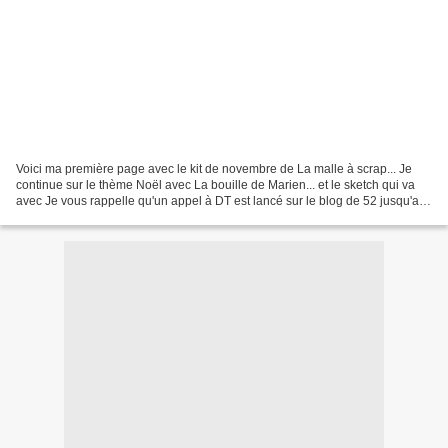
Voici ma première page avec le kit de novembre de La malle à scrap... Je
continue sur le thème Noël avec La bouille de Marien... et le sketch qui va
avec Je vous rappelle qu'un appel à DT est lancé sur le blog de 52 jusqu'au
13, il est encore temps de...