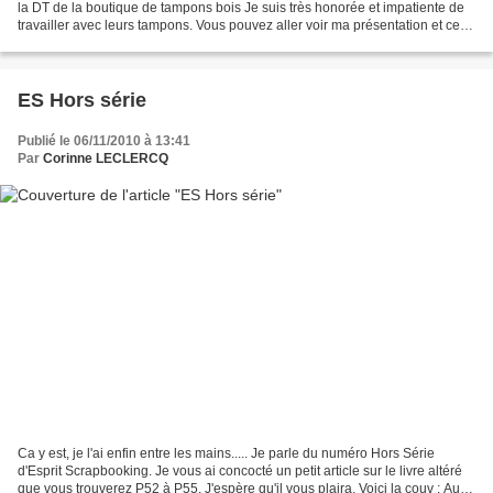
la DT de la boutique de tampons bois Je suis très honorée et impatiente de
travailler avec leurs tampons. Vous pouvez aller voir ma présentation et celle
de ma co-équipière...
ES Hors série
Publié le 06/11/2010 à 13:41
Par
Corinne LECLERCQ
Ca y est, je l'ai enfin entre les mains..... Je parle du numéro Hors Série
d'Esprit Scrapbooking. Je vous ai concocté un petit article sur le livre altéré
que vous trouverez P52 à P55. J'espère qu'il vous plaira. Voici la couv : Autre