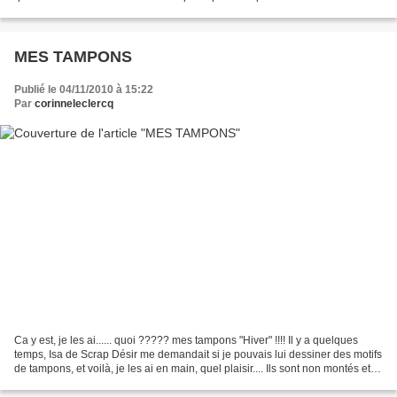
visuel, celui du...
MES TAMPONS
Publié le 04/11/2010 à 15:22
Par
corinneleclercq
Ca y est, je les ai...... quoi ????? mes tampons "Hiver" !!!! Il y a quelques
temps, Isa de Scrap Désir me demandait si je pouvais lui dessiner des motifs
de tampons, et voilà, je les ai en main, quel plaisir.... Ils sont non montés et
dispos dans sa...