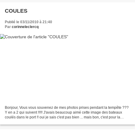
COULES
Publié le 03/11/2010 à 21:40
Par
corinneleclercq
Bonjour, Vous vous souvenez de mes photos prises pendant la tempête ???
Y en a 2 qui suivent !!!!! J'avais beaucoup aimé cette image des bateaux
coulés dans le port !! oui je sais c'est pas bien ... mais bon, c'est pour la
bonne cause. Les voici scrappés...