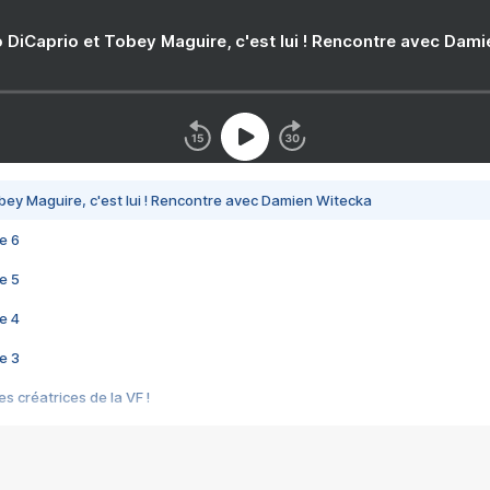
 DiCaprio et Tobey Maguire, c'est lui ! Rencontre avec Dam
bey Maguire, c'est lui ! Rencontre avec Damien Witecka
e 6
e 5
e 4
e 3
s créatrices de la VF !
e 2
e 1