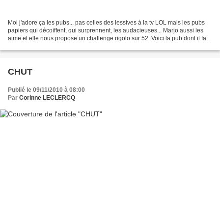
Moi j'adore ça les pubs... pas celles des lessives à la tv LOL mais les pubs
papiers qui décoiffent, qui surprennent, les audacieuses... Marjo aussi les
aime et elle nous propose un challenge rigolo sur 52. Voici la pub dont il faut
s'inspirer : Sympa...
CHUT
Publié le 09/11/2010 à 08:00
Par
Corinne LECLERCQ