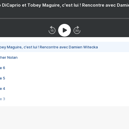
 DiCaprio et Tobey Maguire, c'est lui ! Rencontre avec Dam
bey Maguire, c'est lui ! Rencontre avec Damien Witecka
pher Nolan
e 6
e 5
e 4
e 3
s créatrices de la VF !
e 2